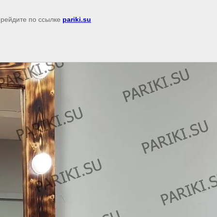
перейдите по ссылке
pariki.su